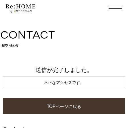
CON T A C T
お問 い 合 わ せ
送信が完了し ま し た 。
不正なアクセスです。
TOPページに戻る