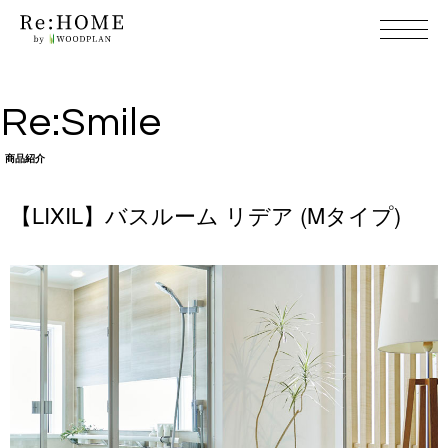
Re:S m i l e
商 品 紹 介
【LIXIL】バスルーム リデア (M タ イ プ )