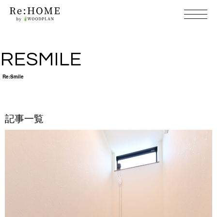
RES M I L E
Re:S m i l e
記 事 一 覧