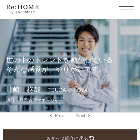
世の中のトレンドを動かしている。
そんな感覚が、やりがいです。
津崎 柊哉
TSUZAKI TOYA
設計・品質管理マネ ー ジ ャ ー
Prev
Next
スタッフ紹介に戻る