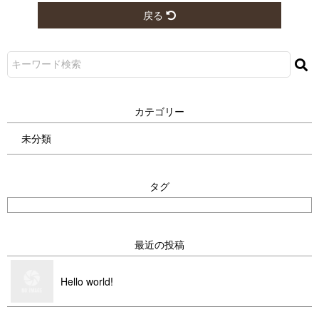
戻る
カ テ ゴ リ ー
未分類
タ グ
最 近 の 投 稿
Hello wo r l d !