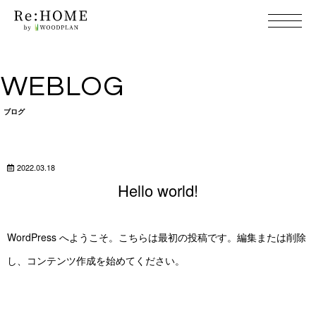
WE B L O G
ブ ロ グ
2022.03.18
Hello wo r l d !
WordPress へようこそ。こちらは最初の投稿です。編集または削除
し、コンテンツ作成を始めてく だ さ い 。