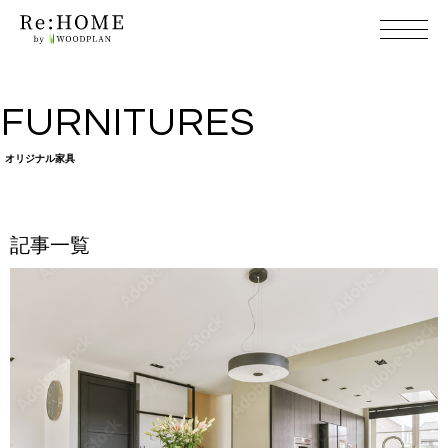
FURNIT U R E S
オリジ ナ ル 家 具
記 事 一 覧